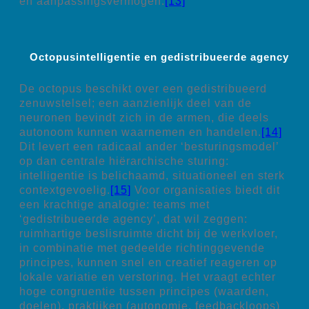
en aanpassingsvermogen.
[13]
Octopusintelligentie en gedistribueerde agency
De octopus beschikt over een gedistribueerd
zenuwstelsel; een aanzienlijk deel van de
neuronen bevindt zich in de armen, die deels
autonoom kunnen waarnemen en handelen.
[14]
Dit levert een radicaal ander ‘besturingsmodel’
op dan centrale hiërarchische sturing:
intelligentie is belichaamd, situationeel en sterk
contextgevoelig.
[15]
Voor organisaties biedt dit
een krachtige analogie: teams met
‘gedistribueerde agency’, dat wil zeggen:
ruimhartige beslisruimte dicht bij de werkvloer,
in combinatie met gedeelde richtinggevende
principes, kunnen snel en creatief reageren op
lokale variatie en verstoring. Het vraagt echter
hoge congruentie tussen principes (waarden,
doelen), praktijken (autonomie, feedbackloops)