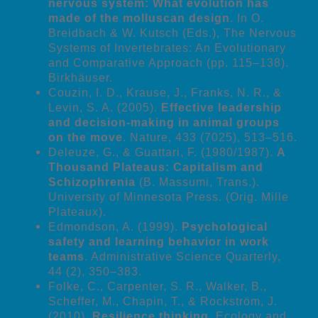
nervous system: What evolution has
made of the molluscan design
. In O.
Breidbach & W. Kutsch (Eds.), The Nervous
Systems of Invertebrates: An Evolutionary
and Comparative Approach (pp. 115–138).
Birkhäuser.
Couzin, I. D., Krause, J., Franks, N. R., &
Levin, S. A. (2005).
Effective leadership
and decision-making in animal groups
on the move
. Nature, 433 (7025), 513–516.
Deleuze, G., & Guattari, F. (1980/1987).
A
Thousand Plateaus: Capitalism and
Schizophrenia
(B. Massumi, Trans.).
University of Minnesota Press. (Orig. Mille
Plateaux).
Edmondson, A. (1999).
Psychological
safety and learning behavior in work
teams
. Administrative Science Quarterly,
44 (2), 350–383.
Folke, C., Carpenter, S. R., Walker, B.,
Scheffer, M., Chapin, T., & Rockström, J.
(2010).
Resilience thinking
. Ecology and