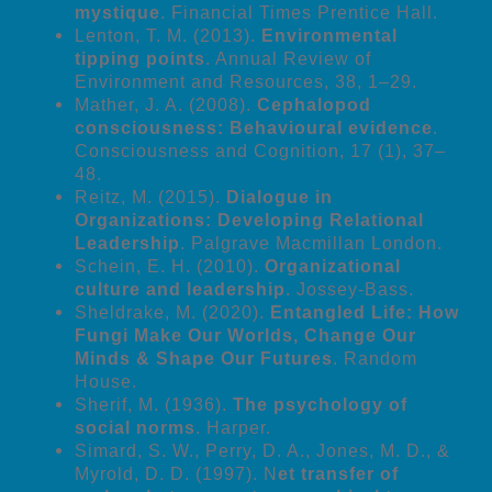
mystique
. Financial Times Prentice Hall.
Lenton, T. M. (2013).
Environmental
tipping points
. Annual Review of
Environment and Resources, 38, 1–29.
Mather, J. A. (2008).
Cephalopod
consciousness: Behavioural evidence
.
Consciousness and Cognition, 17 (1), 37–
48.
Reitz, M. (2015).
Dialogue in
Organizations: Developing Relational
Leadership
. Palgrave Macmillan London.
Schein, E. H. (2010).
Organizational
culture and leadership
. Jossey-Bass.
Sheldrake, M. (2020).
Entangled Life: How
Fungi Make Our Worlds, Change Our
Minds & Shape Our Futures
. Random
House.
Sherif, M. (1936).
The psychology of
social norms
. Harper.
Simard, S. W., Perry, D. A., Jones, M. D., &
Myrold, D. D. (1997). N
et transfer of