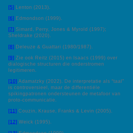
[5]
Lenton (2013).
[6]
Edmondson (1999).
[7]
Simard, Perry, Jones & Myrold (1997);
Sheldrake (2020).
[8]
Deleuze & Guattari (1980/1987).
[9]
Zie ook Reitz (2015) en Isaacs (1999) over
dialogische structuren die onderstromen
legitimeren.
[10]
Adamatzky (2022). De interpretatie als “taal”
is controversieel, maar de differentiële
spikingpatronen ondersteunen de metafoor van
proto-communicatie.
[11]
Couzin, Krause, Franks & Levin (2005).
[12]
Weick (1995).
[13]
Edmondson (1999).