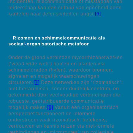
incidenten, miscommunicatie of misstappen van
leiderschap kan een cultuur van openheid doen
kantelen naar defensiviteit en angst.
[6]
Rizomen en schimmelcommunicatie als
sociaal-organisatorische metafoor
Onder de grond verbinden mycorrhizanetwerken
(‘wood-wide web’) bomen en planten via
schimmeldraden (hyfen), waardoor bronnen,
signalen en mogelijk waarschuwingen
circuleren.
[7]
Deze netwerken zijn ‘rizomatisch’:
niet-hiërarchisch, zonder duidelijk centrum, en
gekenmerkt door veelvoudige verbindingen die
robuuste, gedistribueerde communicatie
mogelijk maken.
[8]
Vanuit een organisatorisch
perspectief functioneert de informele
onderstroom vaak rizomatisch: betekenis,
vertrouwen en kennis reizen via niet-formele
verbindingen en ‘microroutes’ van collegiale