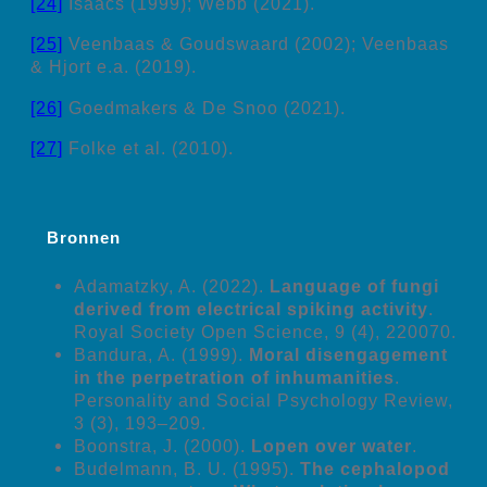
[24]
Isaacs (1999); Webb (2021).
[25]
Veenbaas & Goudswaard (2002); Veenbaas
& Hjort e.a. (2019).
[26]
Goedmakers & De Snoo (2021).
[27]
Folke et al. (2010).
Bronnen
Adamatzky, A. (2022).
Language of fungi
derived from electrical spiking activity
.
Royal Society Open Science, 9 (4), 220070.
Bandura, A. (1999).
Moral disengagement
in the perpetration of inhumanities
.
Personality and Social Psychology Review,
3 (3), 193–209.
Boonstra, J. (2000).
Lopen over water
.
Budelmann, B. U. (1995).
The cephalopod