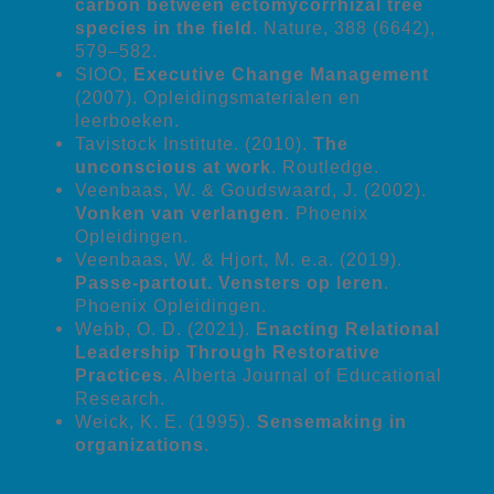
carbon between ectomycorrhizal tree
species in the field
. Nature, 388 (6642),
579–582.
SIOO,
Executive Change Management
(2007). Opleidingsmaterialen en
leerboeken.
Tavistock Institute. (2010).
The
unconscious at work
. Routledge.
Veenbaas, W. & Goudswaard, J. (2002).
Vonken van verlangen
. Phoenix
Opleidingen.
Veenbaas, W. & Hjort, M. e.a. (2019).
Passe-partout. Vensters op leren
.
Phoenix Opleidingen.
Webb, O. D. (2021).
Enacting Relational
Leadership Through Restorative
Practices
. Alberta Journal of Educational
Research.
Weick, K. E. (1995).
Sensemaking in
organizations
.