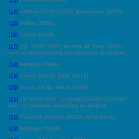
[14]
Godfrey-Smith (2016); Budelmann (1995).
[15]
Mather (2008).
[16]
Schein (2010).
[17]
Vgl. SIOO (2007) en Kets de Vries (2001)
over schaduwwerking van systemen en leiders.
[18]
Bandura (1999).
[19]
Schein (2010); Reitz (2015).
[20]
Sherif (1936); Weick (1995).
[21]
Zie uātēs-visie- en programmadocumenten
voor co-creatieve inbedding en borging.
[22]
Tavistock Institute (2010); Jung (1959).
[23]
Hellinger (1998).