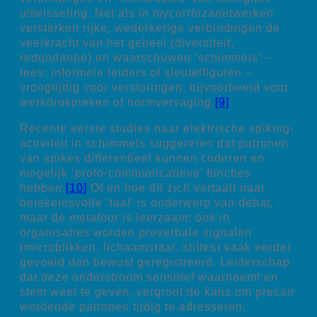
uitwisseling. Net als in mycorrhizanetwerken
versterken rijke, wederkerige verbindingen de
veerkracht van het geheel (diversiteit,
redundantie) en waarschuwen ‘schimmels’ –
lees: informele leiders of sleutelfiguren –
vroegtijdig voor verstoringen, bijvoorbeeld voor
werkdrukpieken of normvervaging.
[9]
Recente eerste studies naar elektrische spiking-
activiteit in schimmels suggereren dat patronen
van spikes differentieel kunnen coderen en
mogelijk ‘proto-communicatieve’ functies
hebben.
[10]
Of en hoe dit zich vertaalt naar
betekenisvolle ‘taal’ is onderwerp van debat,
maar de metafoor is leerzaam: ook in
organisaties worden preverbale signalen
(microblikken, lichaamstaal, stiltes) vaak eerder
gevoeld dan bewust geregistreerd. Leiderschap
dat deze onderstroom sensitief waarneemt en
stem weet te geven, vergroot de kans om precair
wordende patronen tijdig te adresseren.