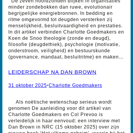
De zeven hoofdzonden blijken in organisaties
minder zondebokken dan ruwe, evolutionair
begrijpelijke energiebronnen. In bedding en
ritme omgevormd tot deugden versterken zij
menselijkheid, besluitvaardigheid en prestaties.
In dit artikel verbinden Charlotte Goedmakers en
Koen de Snoo theologie (zonde en deugd),
filosofie (deugdethiek), psychologie (motivatie,
onderstroom, veiligheid) en bestuurskunde
(governance, mandaat, besluitritme) en maken…
LEIDERSCHAP NA DAN BROWN
31 oktober 2025
•
Charlotte Goedmakers
Als noëtische wetenschap serieus wordt
genomen De aanleiding voor dit artikel van
Charlotte Goedmakers en Col Prevoo is
verleidelijk in haar eenvoud: een interview met
Dan Brown in NRC (15 oktober 2025) over zijn
nieuwe boek ‘Het ultieme geheim’, waarin hij het