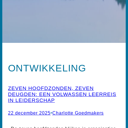
ONTWIKKELING
ZEVEN HOOFDZONDEN, ZEVEN
DEUGDEN: EEN VOLWASSEN LEERREIS
IN LEIDERSCHAP
22 december 2025
•
Charlotte Goedmakers