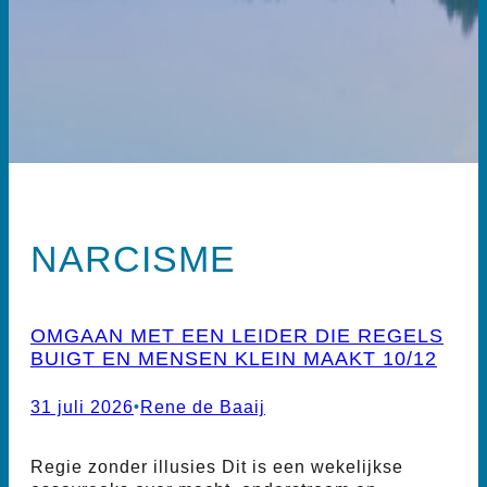
NARCISME
OMGAAN MET EEN LEIDER DIE REGELS
BUIGT EN MENSEN KLEIN MAAKT 10/12
31 juli 2026
•
Rene de Baaij
Regie zonder illusies Dit is een wekelijkse