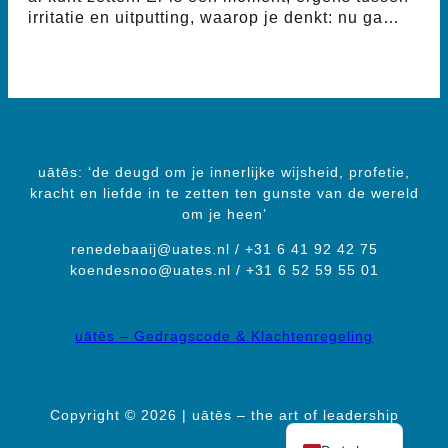
irritatie en uitputting, waarop je denkt: nu ga…
uātēs: ‘de deugd om je innerlijke wijsheid, profetie,
kracht en liefde in te zetten ten gunste van de wereld
om je heen’
renedebaaij@uates.nl / +31 6 41 92 42 75
koendesnoo@uates.nl / +31 6 52 59 55 01
uātēs – Gedragscode & Klachtenregeling
Copyright © 2026 | uātēs – the art of leadership
English