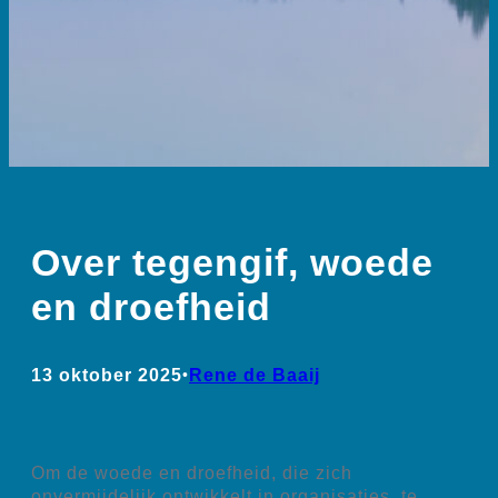
Over tegengif, woede
en droefheid
13 oktober 2025
•
Rene de Baaij
Om de woede en droefheid, die zich
onvermijdelijk ontwikkelt in organisaties, te