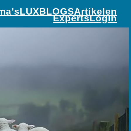
ma’s
LUX
BLOGS
Artikelen
Experts
Login