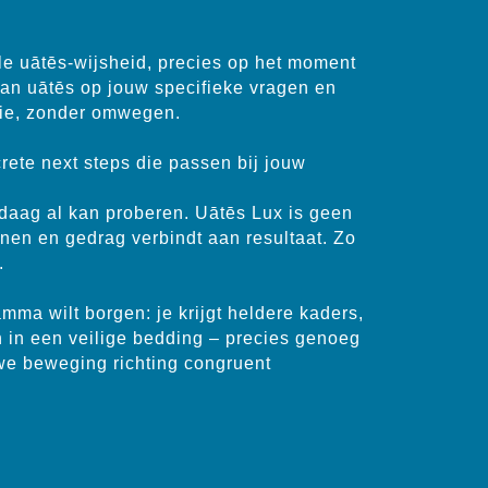
lle uātēs-wijsheid, precies op het moment 
van uātēs op jouw specifieke vragen en 
ctie, zonder omwegen.
rete next steps die passen bij jouw 
ndaag al kan proberen. Uātēs Lux is geen 
nen en gedrag verbindt aan resultaat. Zo 
.
ma wilt borgen: je krijgt heldere kaders, 
n in een veilige bedding – precies genoeg 
we beweging richting congruent 