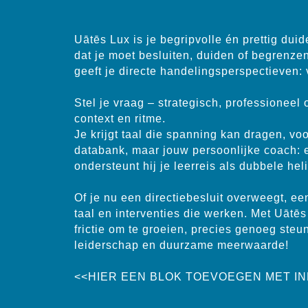
Uātēs Lux is je begripvolle én prettig duid
dat je moet besluiten, duiden of begrenzen
geeft je directe handelingsperspectieven
Stel je vraag – strategisch, professioneel
context en ritme.
Je krijgt taal die spanning kan dragen, vo
databank, maar jouw persoonlijke coach: ee
ondersteunt hij je leerreis als dubbele hel
Of je nu een directiebesluit overweegt, ee
taal en interventies die werken. Met Uātēs
frictie om te groeien, precies genoeg ste
leiderschap en duurzame meerwaarde!
<<HIER EEN BLOK TOEVOEGEN MET I