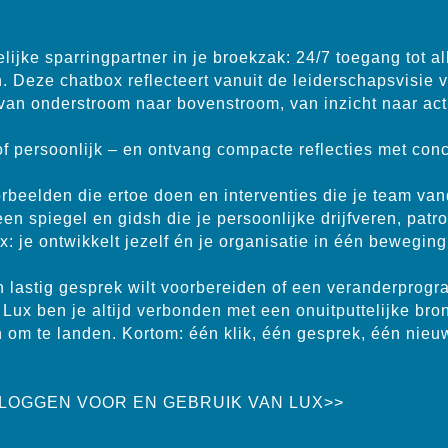
elijke sparringpartner in je broekzak: 24/7 toegang tot a
. Deze chatbox reflecteert vanuit de leiderschapsvisie 
: van onderstroom naar bovenstroom, van inzicht naar a
 of persoonlijk – en ontvang compacte reflecties met conc
orbeelden die ertoe doen en interventies die je team va
n spiegel en gidsh die je persoonlijke drijfveren, patro
ix: je ontwikkelt jezelf én je organisatie in één beweging
n lastig gesprek wilt voorbereiden of een veranderprogram
 Lux ben je altijd verbonden met een onuitputtelijke bro
un om te landen. Kortom: één klik, één gesprek, één nieu
NLOGGEN VOOR EN GEBRUIK VAN LUX>>