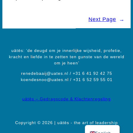
Next Page
→
uātēs: ‘de deugd om je innerlijke wijsheid, profetie,
kracht en liefde in te zetten ten gunste van de wereld
om je heen’
renedebaaij@uates.nl / +31 6 41 92 42 75
koendesnoo@uates.nl / +31 6 52 59 55 01
uātēs – Gedragscode & Klachtenregeling
Copyright © 2026 | uātēs - the art of leadership
Dutch