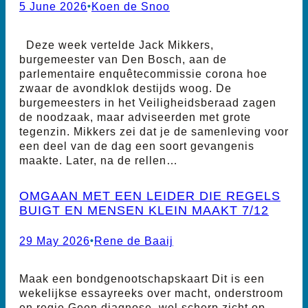
5 June 2026
•
Koen de Snoo
Deze week vertelde Jack Mikkers,
burgemeester van Den Bosch, aan de
parlementaire enquêtecommissie corona hoe
zwaar de avondklok destijds woog. De
burgemeesters in het Veiligheidsberaad zagen
de noodzaak, maar adviseerden met grote
tegenzin. Mikkers zei dat je de samenleving voor
een deel van de dag een soort gevangenis
maakte. Later, na de rellen…
OMGAAN MET EEN LEIDER DIE REGELS
BUIGT EN MENSEN KLEIN MAAKT 7/12
29 May 2026
•
Rene de Baaij
Maak een bondgenootschapskaart Dit is een
wekelijkse essayreeks over macht, onderstroom
en regie.Geen diagnose, wel scherp zicht op