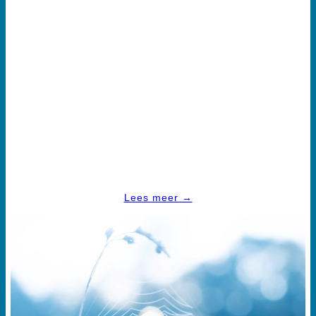
ORGANISATIEONTWIKKELING
Met onze maatwerk programma’s creëren wij lerende
organisaties met een open, resultaatgerichte cultuur.
Wij paren passie aan professionaliteit en performance.
Verantwoordelijkheid, vertrouwen en verlangen vormen de
sleutels tot het ontginnen van het verborgen potentieel.
Lees meer →