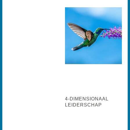
PhD-niveau opgeleid in
strategische
organisatieontwikkeling,
bestuurskunde, economie,
psychologie, systemisch
werk, geneeskunde en
coaching, hebben op
eindverantwoordelijk
leiderschapsniveau
geacteerd in organisaties
binnen de publieke en
private sector of zijn
gewaardeerde lectoren
aan toonaangevende
opleidingsinstituten.
4-DIMENSIONAAL
LEIDERSCHAP
uātēs ziet leiderschap als
nexus tussen binnen- en
buitenwereld. We werken