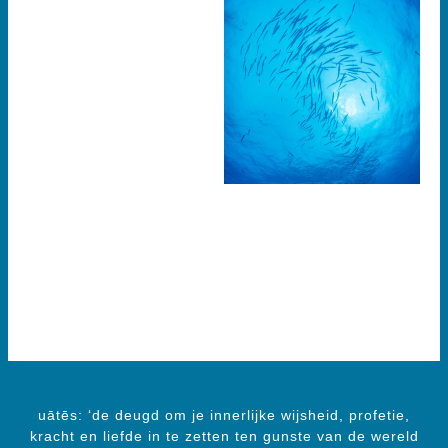
combineren
managementtheorie met
inzicht in wat er speelt in
de onderstroom en het
menselijk gedrag
beïnvloedt. We
vergezellen leiders en
professionals in het
oefenen met het
vruchtbaar hanteren van
het systemisch en
psychodynamisch
perspectief.
uātēs: ‘de deugd om je innerlijke wijsheid, profetie,
kracht en liefde in te zetten ten gunste van de wereld