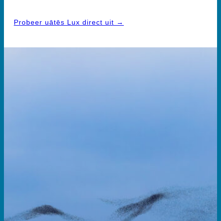
congruent leiderschap en duurzame meerwaarde!
Probeer uātēs Lux direct uit →