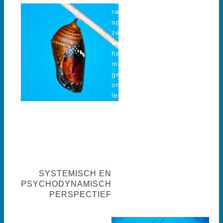
op vier dimensies –
rationeel, emotioneel,
spiritueel en fysiek – van
zelfinzicht en verruiming
van de eigen denk- en
handelingspatronen tot
mindset- en
gedragsverandering. Zo
ontwikkelen we reflectieve
leiders die kantelpunten
creëren om een cultuur te
vernieuwen,
samenwerking te
verdiepen en het
prestatieniveau duurzaam
te verbeteren.
SYSTEMISCH EN
PSYCHODYNAMISCH
PERSPECTIEF
We gaan voorbij het direct
waarneembare,