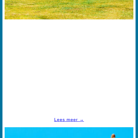
LEIDERSCHAP
Wij coachen en begeleiden senior leiders in hun
persoonlijke en professionele ontwikkeling, verbonden aan
de organisatieopgave.
We bieden inzicht, ervaring en een kring aan peers om
dilemma’s, complexiteit, ambiguïteit en twijfel te delen, het
handelingsrepertoire te verruimen en de geest te
scherpen.
Lees meer →