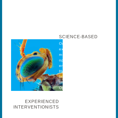
ERVAREN EN
SYSTEMISCH
SCIENCE-BASED
Ons ambacht en onze
expertise is geworteld in
meer dan 25 jaar
opleiding, onderzoek en
ervaring en bouwt voort op
Hult Ashridge, Tavistock
Institute, C.G. Jung
Instituut, SIOO, Phoenix
Opleidingen, Qing-Bai en
Mantak Chia.
EXPERIENCED
INTERVENTIONISTS
Onze experts zijn op MA of